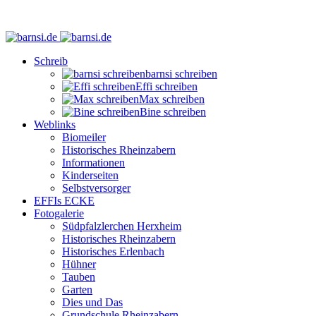
Schreib
barnsi schreiben
Effi schreiben
Max schreiben
Bine schreiben
Weblinks
Biomeiler
Historisches Rheinzabern
Informationen
Kinderseiten
Selbstversorger
EFFIs ECKE
Fotogalerie
Südpfalzlerchen Herxheim
Historisches Rheinzabern
Historisches Erlenbach
Hühner
Tauben
Garten
Dies und Das
Grundschule Rheinzabern