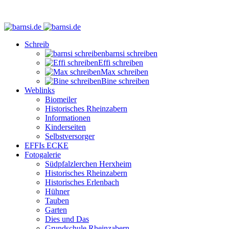
Schreib
barnsi schreiben
Effi schreiben
Max schreiben
Bine schreiben
Weblinks
Biomeiler
Historisches Rheinzabern
Informationen
Kinderseiten
Selbstversorger
EFFIs ECKE
Fotogalerie
Südpfalzlerchen Herxheim
Historisches Rheinzabern
Historisches Erlenbach
Hühner
Tauben
Garten
Dies und Das
Grundschule Rheinzabern